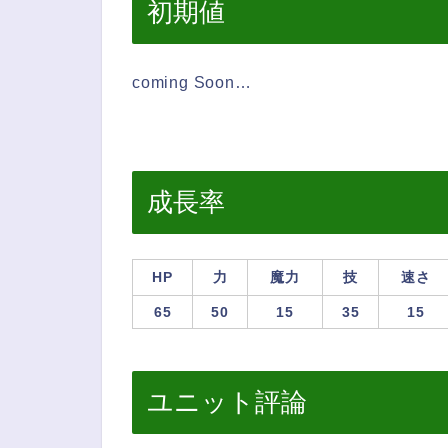
初期値
coming Soon…
成長率
HP
力
魔力
技
速さ
65
50
15
35
15
ユニット評論