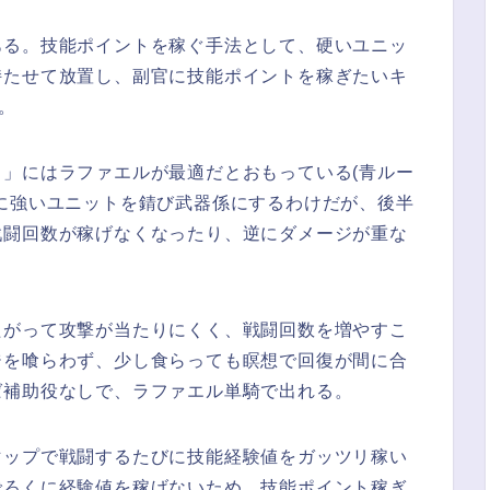
ある。技能ポイントを稼ぐ手法として、硬いユニッ
持たせて放置し、副官に技能ポイントを稼ぎたいキ
)。
」にはラファエルが最適だとおもっている(青ルー
に強いユニットを錆び武器係にするわけだが、後半
戦闘回数が稼げなくなったり、逆にダメージが重な
たがって攻撃が当たりにくく、戦闘回数を増やすこ
ジを喰らわず、少し食らっても瞑想で回復が間に合
ば補助役なしで、ラファエル単騎で出れる。
マップで戦闘するたびに技能経験値をガッツリ稼い
でろくに経験値を稼げないため、技能ポイント稼ぎ