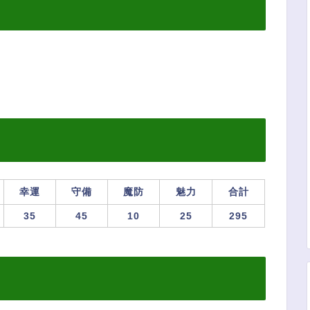
幸運
守備
魔防
魅力
合計
35
45
10
25
295