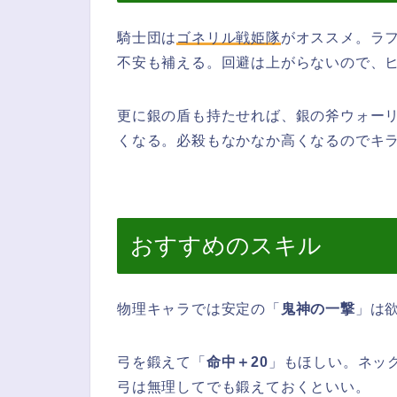
騎士団は
ゴネリル戦姫隊
がオススメ。ラ
不安も補える。回避は上がらないので、
更に銀の盾も持たせれば、銀の斧ウォー
くなる。必殺もなかなか高くなるのでキ
おすすめのスキル
物
理キャラでは安定の「
鬼神の一撃
」は
弓を鍛えて「
命中＋20
」もほしい。ネッ
弓は無理してでも鍛えておくといい。