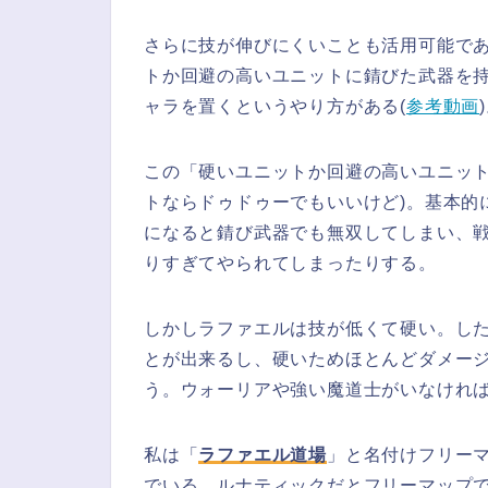
さらに技が伸びにくいことも活用可能で
トか回避の高いユニットに錆びた武器を
ャラを置くというやり方がある(
参考動画
この「硬いユニットか回避の高いユニット
トならドゥドゥーでもいいけど)。基本的
になると錆び武器でも無双してしまい、
りすぎてやられてしまったりする。
しかしラファエルは技が低くて硬い。し
とが出来るし、硬いためほとんどダメー
う。ウォーリアや強い魔道士がいなけれ
私は「
ラファエル道場
」と名付けフリー
でいる。ルナティックだとフリーマップ