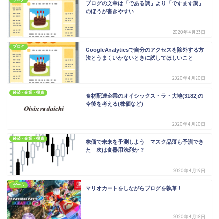
ブログ
ブログの文章は「である調」より「ですます調」
のほうが書きやすい
2020年4月23日
ブログ
GoogleAnalyticsで自分のアクセスを除外する方
法とうまくいかないときに試してほしいこと
2020年4月20日
経済・企業・投資
食材配達企業のオイシックス・ラ・大地(3182)の
今後を考える(株価など)
2020年4月20日
経済・企業・投資
株価で未来を予測しよう マスク品薄も予測でき
た 次は食器用洗剤か？
2020年4月19日
ゲーム
マリオカートをしながらブログを執筆！
2020年4月18日