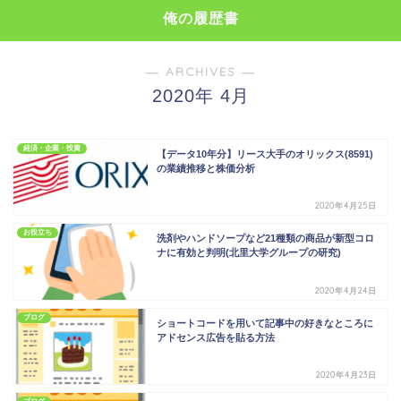
俺の履歴書
― ARCHIVES ―
2020年 4月
経済・企業・投資
【データ10年分】リース大手のオリックス(8591)
の業績推移と株価分析
2020年4月25日
お役立ち
洗剤やハンドソープなど21種類の商品が新型コロ
ナに有効と判明(北里大学グループの研究)
2020年4月24日
ブログ
ショートコードを用いて記事中の好きなところに
アドセンス広告を貼る方法
2020年4月23日