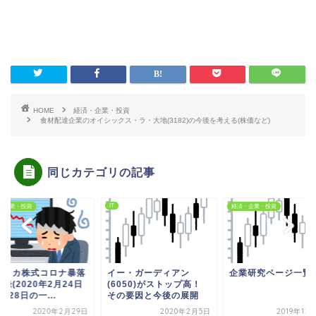
HOME
経済・企業・投資
食材配達企業のオイシックス・ラ・大地(3182)の今後を考える(株価など)
同じカテゴリの記事
IT
・企業・投資
経済・企業・投資
メリカ株式コロナ暴落
イー・ガーディアン
企業研究ページ一覧
録(2020年2月24日
(6050)がストップ高！
月28日の一...
その要因と今後の展開
2020年2月29日
2020年2月5日
2019年12