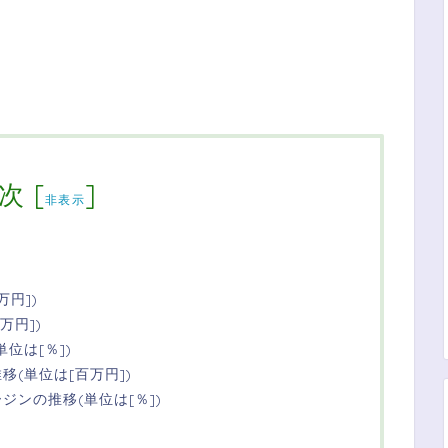
次
[
]
非表示
万円])
万円])
位は[％])
(単位は[百万円])
ンの推移(単位は[％])