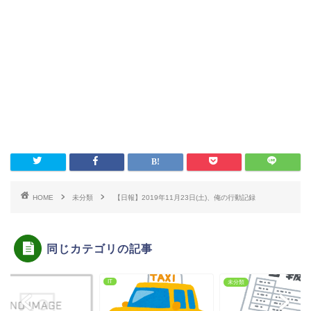
HOME
未分類
【日報】2019年11月23日(土)、俺の行動記録
同じカテゴリの記事
IT
類
未分類