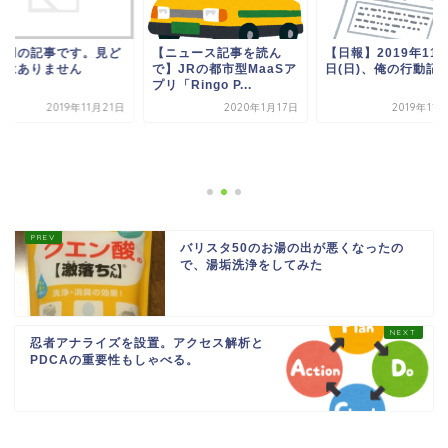
習用の記事です。見ど
【ニュース記事を読ん
【日報】2019年11月
ろはありません
で】JRの都市型MaaSア
日(日)、俺の行動記
プリ「Ringo P...
2019年11月21日
2020年1月17日
2019年11
バリスタ50のお湯の出が悪くなったの
で、湯垢洗浄をしてみた
忍者アナライズを設置。アクセス解析と
PDCAの重要性もしゃべる。