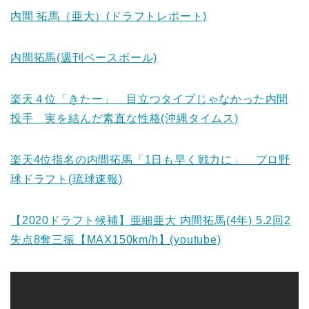
内間 拓馬（亜大）(ドラフトレポート)
内間拓馬(週刊ベースボール)
楽天４位「きたー」 目立つタイプじゃなかった内間
投手 実を結んだ素直な性格(沖縄タイムス)
楽天4位指名の内間拓馬「1日も早く戦力に」 プロ野
球ドラフト(琉球速報)
【2020ドラフト候補】亜細亜大 内間拓馬(4年) 5.2回2
失点8奪三振【MAX150km/h】(youtube)