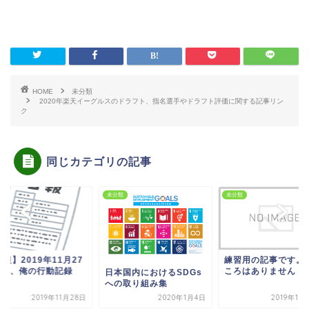
HOME
未分類
2020年楽天イーグルスのドラフト、指名選手やドラフト評価に関する記事リン
ク
同じカテゴリの記事
類
未分類
未分類
報】2019年11月27
練習用の記事です。
(水)、俺の行動記録
ころはありません
日本国内におけるSDGs
への取り組み集
2019年11月28日
2020年1月4日
2019年11