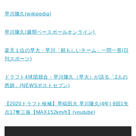
早川隆久(wikipedia)
早川隆久(週間ベースボールオンライン)
楽天１位の早大・早川「頼もしいチーム」一問一答(日
刊スポーツ)
ドラフト4球団競合・早川隆久（早大）が語る「2人の
恩師」(NEWSポストセブン)
【2020ドラフト候補】早稲田大 早川隆久(4年) 9回1失
点17奪三振【MAX152km/h】(youtube)