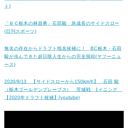
ト)
「ＢＣ栃木の林昌勇」石田駿 急成長のサイドスロー
(日刊スポーツ)
無名の存在からドラフト指名候補に！ BC栃木・石田
駿が歩んできた超日陰人生からの完全脱却(ヤフーニュ
ース)
2020/9/13 【サイドスローから150km/h】 石田 駿
（栃木ゴールデンブレーブス） 茨城戦 1イニング
【2020年ドラフト候補】(youtube)