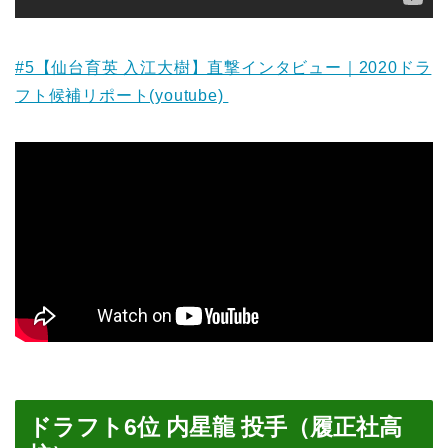
#5【仙台育英 入江大樹】直撃インタビュー｜2020ドラ
フト候補リポート(youtube)
ドラフト6位 内星龍 投手（履正社高