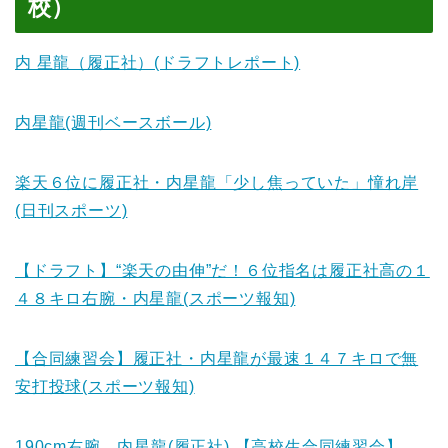
校）
内 星龍（履正社）(ドラフトレポート)
内星龍(週刊ベースボール)
楽天６位に履正社・内星龍「少し焦っていた」憧れ岸
(日刊スポーツ)
【ドラフト】“楽天の由伸”だ！６位指名は履正社高の１
４８キロ右腕・内星龍(スポーツ報知)
【合同練習会】履正社・内星龍が最速１４７キロで無
安打投球(スポーツ報知)
190cm右腕 内星龍(履正社) 【高校生合同練習会】