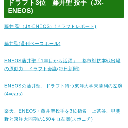
ドラフト3位 藤井聖 投手（JX-
ENEOS)
藤井 聖（JX-ENEOS）(ドラフトレポート)
藤井聖(週刊ベースボール)
ENEOS藤井聖「1年目から活躍」 都市対抗本戦出場
の原動力 ドラフト会議(毎日新聞)
ENEOSの藤井聖、ドラフト待つ東洋大学未勝利の左腕
(4years)
楽天、ENEOS・藤井聖投手を3位指名 上茶谷、甲斐
野と東洋大同期の150キロ左腕(スポニチ)