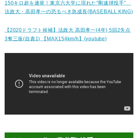
150キロ超を連発！東京六大学に現れた“剛速球投手”
法政大・高田孝一の恐るべき急成長(BASEBALL KING)
【2020ドラフト候補】法政大 高田孝一(4年) 5回2失点
3奪三振(自責1) 【MAX154km/h】(youtube)