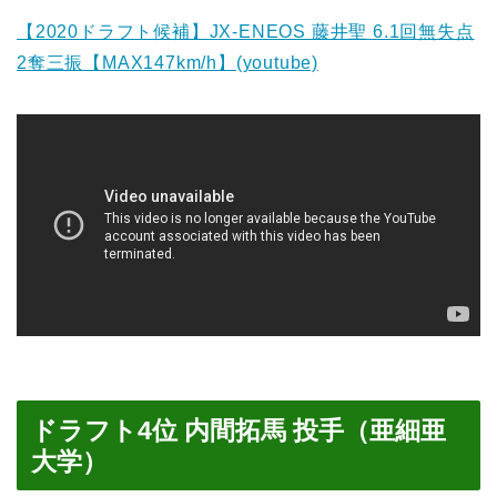
【2020ドラフト候補】JX-ENEOS 藤井聖 6.1回無失点
2奪三振【MAX147km/h】(youtube)
ドラフト4位 内間拓馬 投手（亜細亜
大学）