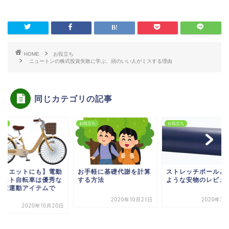
HOME
お役立ち
ニュートンの株式投資失敗に学ぶ、頭のいい人がミスする理由
同じカテゴリの記事
立ち
お役立ち
お役立ち
ダイエットにも】電動
お手軽に基礎代謝を計算
ストレッチポールと
シスト自転車は優秀な
する方法
ような安物のレビュ
酸素運動アイテムで
.
2020年10月21日
2020年3月
2020年10月20日