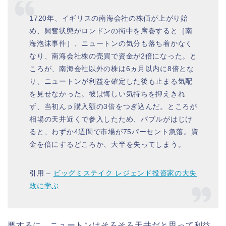
1720年、イギリスの南海会社の株価が上がり始
め、興奮状態がロンドンの街中を席巻すると［南
海泡沫事件］、ニュートンの気分も落ち着かなく
なり、南海会社株の売買で資金が2倍になった。と
ころが、南海会社以外の株は6ヵ月以内に8倍とな
り、ニュートンが利益を確定した後も止まる気配
を見せなかった。彼は悔しい気持ちを抑えきれ
ず、当初んｐ購入額の3倍をつぎ込んだ。ところが
相場の天井近くで参入したため、バブルがはじけ
ると、わずか4週間で市場が75パーセント急落。資
金を倍にするどころか、大半を失ってしまう。
引用 –
ビッグミステイク レジェンド投資家の大失
敗に学ぶ
要するに、ニュートンはそろそろ天井だと思って利益