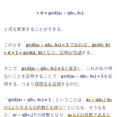
= d × gcd(a
– qb
, b
)
0
0
0
と式を変形することができる。
このとき、
gcd(a
– qb
, b
) = 1
であれば、
gcd(r, b)
0
0
0
= d × 1 = gcd(a, b)
となり、証明が完成
する。
そこで、
gcd(a
– qb
, b
) ≠ 1
と仮定
し、これがあり得
0
0
0
ないことを証明することで、
gcd(a
– qb
, b
) = 1
を証
0
0
0
明する。つまり
背理法を活用
するのだ。
「
gcd(a
– qb
, b
) ≠ 1
」ということは、
a
– qb
と
b
0
0
0
0
0
0
が1より大きな公約数Cを持つ
ことになる。そうなる
と、
a
– qb
はCの倍数となり、
a
もCの倍数であると
0
0
0