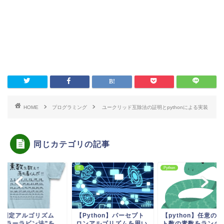
HOME
プログラミング
ユークリッド互除法の証明とpythonによる実装
同じカテゴリの記事
on
IT
Python
数判定アルゴリズム
【Python】パーセプト
【python】任意の
”ミラーラビン法”を
ロンアルゴリズムを用い
ト数の素数をランダ