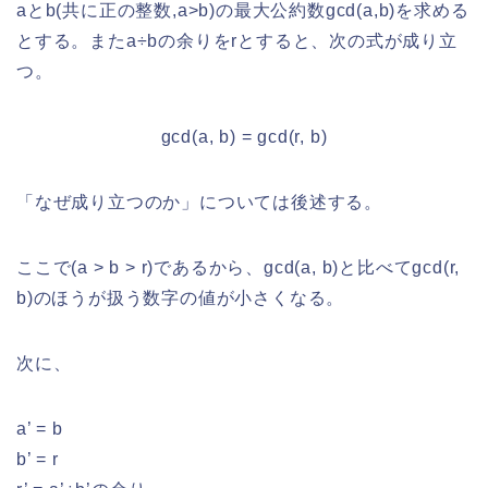
aとb(共に正の整数,a>b)の最大公約数gcd(a,b)を求める
とする。またa÷bの余りをrとすると、次の式が成り立
つ。
gcd(a, b) = gcd(r, b)
「なぜ成り立つのか」については後述する。
ここで(a > b > r)であるから、gcd(a, b)と比べてgcd(r,
b)のほうが扱う数字の値が小さくなる。
次に、
a’ = b
b’ = r