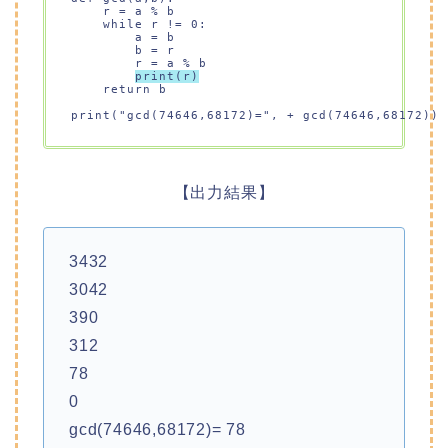
    r = a % b 

    while r != 0:

        a = b

        b = r

        r = a % b

print(r)
    return b

print("gcd(74646,68172)=", + gcd(74646,68172))

【出力結果】
3432
3042
390
312
78
0
gcd(74646,68172)= 78