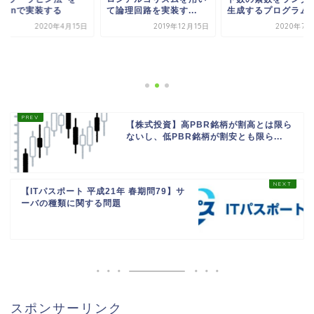
thonで実装する
て論理回路を実装す...
生成するプログラム..
2020年4月15日
2019年12月15日
2020年7月
【株式投資】高PBR銘柄が割高とは限ら
ないし、低PBR銘柄が割安とも限ら...
【ITパスポート 平成21年 春期問79】サ
ーバの種類に関する問題
スポンサーリンク