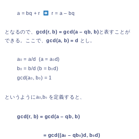
a = bq + r
r = a – bq
となるので、
gcd(r, b) = gcd(a – qb, b)
と表すことが
できる。ここで、
gcd(a, b) = d
とし,
a
= a/d (a = a
d)
0
0
b
= b/d (b = b
d)
0
0
gcd(a
, b
) = 1
0
0
というようにa
,b
を定義すると、
0
0
gcd(r, b) = gcd(a – qb, b)
= gcd((a
– qb
)d, b
d)
0
0
0