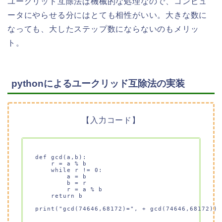
ユークリッド互除法は機械的な処理なので、コンピュ
ータにやらせる分にはとても相性がいい。大きな数に
なっても、大したステップ数にならないのもメリッ
ト。
pythonによるユークリッド互除法の実装
【入力コード】
def gcd(a,b): 

    r = a % b 

    while r != 0:

        a = b

        b = r

        r = a % b

    return b

print("gcd(74646,68172)=", + gcd(74646,68172))
