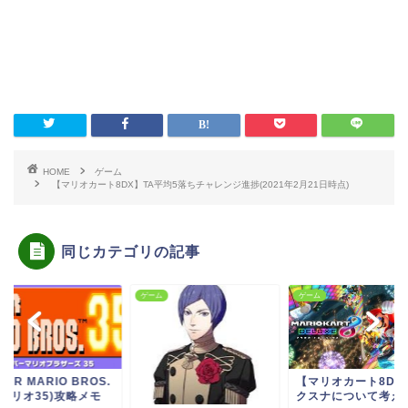
HOME
ゲーム
【マリオカート8DX】TA平均5落ちチャレンジ進捗(2021年2月21日時点)
同じカテゴリの記事
ム
ゲーム
ゲーム
PER MARIO BROS.
【マリオカート8DX
(マリオ35)攻略メモ
クスナについて考え