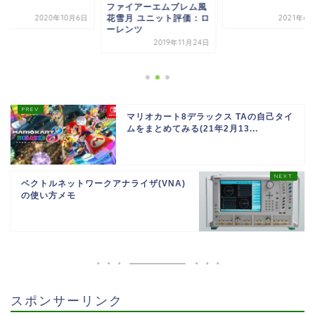
ファイアーエムブレム風
花雪月 ユニット評価：ロ
2020年10月6日
2021年6
ーレンツ
2019年11月24日
マリオカート8デラックス TAの自己タイ
ムをまとめてみる(21年2月13...
ベクトルネットワークアナライザ(VNA)
の使い方メモ
スポンサーリンク