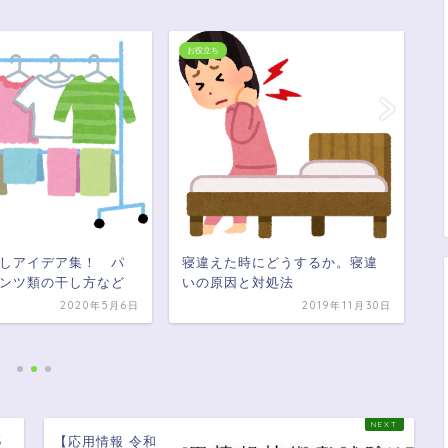
お役立ち
お
しアイデア集！ パ
寝違えた時にどうするか。寝違
ンツ類の干し方など
いの原因と対処法
【
で
2020年5月6日
2019年11月30日
モ
5
【応用情報 令和