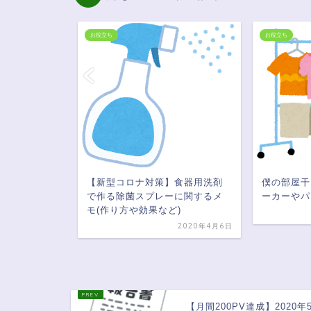
お役立ち
お役立ち
【新型コロナ対策】食器用洗剤
僕の部屋干
で作る除菌スプレーに関するメ
ーカーやパ
るか。寝違
モ(作り方や効果など)
2020年4月6日
2019年11月30日
【月間200PV達成】2020年