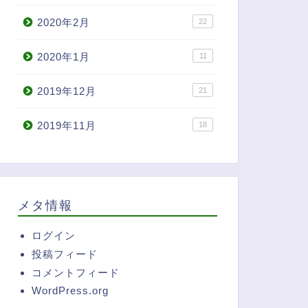
2020年2月
22
役立ち
お役立ち
2020年1月
11
2019年12月
21
2019年11月
18
新型コロナ対策】食器用洗剤
僕の部屋干しアイデア集！ パ
メタ情報
作る除菌スプレーに関するメ
ーカーやパンツ類の干し方など
(作り方や効果など)
2020年5月6
ログイン
2020年4月6日
投稿フィード
コメントフィード
WordPress.org